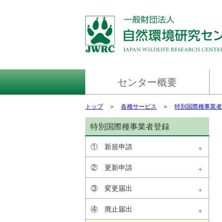
センター概要
ごあいさつ
センター情報
ミッション
財務資料
環境マネジメントシステム
次世代育成支援対策
女性活躍推進の取組
プライバシーポリシー
情報セキュリティ方針および情報
アクセスマップ
リンク
トップ
＞
各種サービス
＞
特別国際種事業者
セキュリティマネジメントシステ
ム
特別国際種事業者登録
① 新規申請
② 更新申請
③ 変更届出
④ 廃止届出