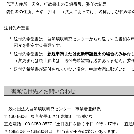
代理人住所、氏名、行政書士の登録番号、委任の範囲
委任者の住所、氏名、押印 （法人にあっては、名称および代表者
送付先希望書
送付先希望書は、自然環境研究センターからお送りする書類を
宛先を指定する書類です。
送付先希望書は、
新規申請または更新申請提出の場合のみ添付
（変更または廃止届出は、送付先希望書は必要ありません。委
送付先希望書が添付されていない場合、申請者宛に郵送いたし
書類送付先／お問い合わせ
一般財団法人自然環境研究センター 事業者登録係
〒130-8606 東京都墨田区江東橋3丁目3番7号
直通電話：03-6659-3577（土日祝日を除く平日10時～17時） 直通FAX
＊12時30分～13時30分は、担当者が不在の場合があります。