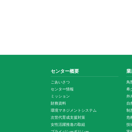
センター概要
業
ごあいさつ
鳥
センター情報
希
ミッション
外
財務資料
自
環境マネジメントシステム
制
次世代育成支援対策
危
女性活躍推進の取組
技
プライバシーポリシー
実