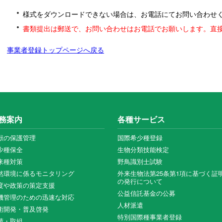
様式をダウンロードできない場合は、お電話にてお問い合わせ
書類提出は郵送で、お問い合わせはお電話でお願いします。直
事業者登録トップページへ戻る
務案内
各種サービス
獣の保護管理
国際希少種登録
少種保全
生物分類技能検定
来種対策
野鳥識別士試験
然環境に係るモニタリング
外来生物法第25条第1項に基づく証
の発行について
度や政策の策定支援
公益信託基金の公募
機管理のための迅速な対応
人材派遣
術開発・普及啓発
特別国際種事業者登録
績・取組