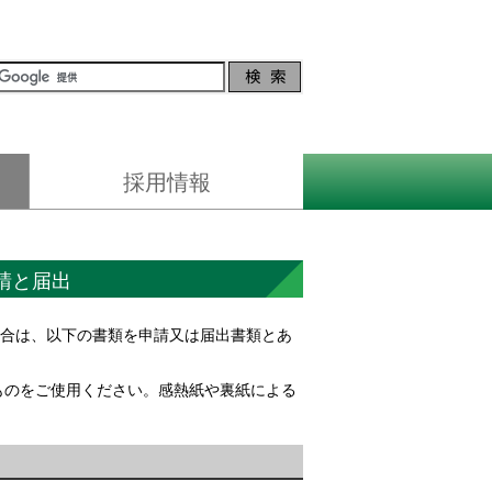
採用情報
証
募集案内
センターの紹介
先輩の声
インターンシップ等
請と届出
合は、以下の書類を申請又は届出書類とあ
ものをご使用ください。感熱紙や裏紙による