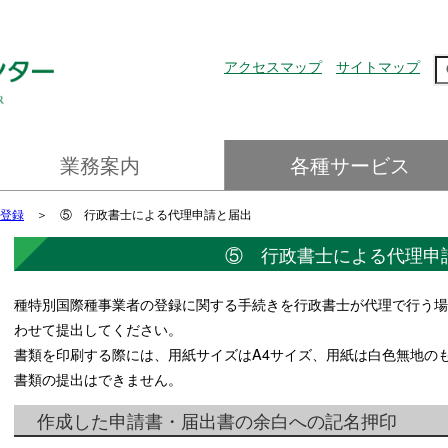
アクセスマップ
サイトマップ
業務案内
各種サービス
鳥獣の保護管理
希少種保全
外来種対策
自然環境に係るモニタリング
制度や政策の策定支援
危機管理のための迅速な対応
技術開発・普及啓発
実績・取組
国際希少種登録
生物分類技能検定
野鳥識別士試験
外来生物法第25条第1項に基づく
公益信託基金の公募
人材派遣
特別国際種事業者登録
生物写真ライブラリー
登録
＞ ⑤ 行政書士による代理申請と届出
明書の発行について
⑤ 行政書士による代理申
種特別国際種事業者の登録に関する手続きを行政書士が代理で行う場
わせて提出してください。
書類を印刷する際には、用紙サイズはA4サイズ、用紙は白色無地の
書類の提出はできません。
作成した申請書・届出書の余白への記名押印