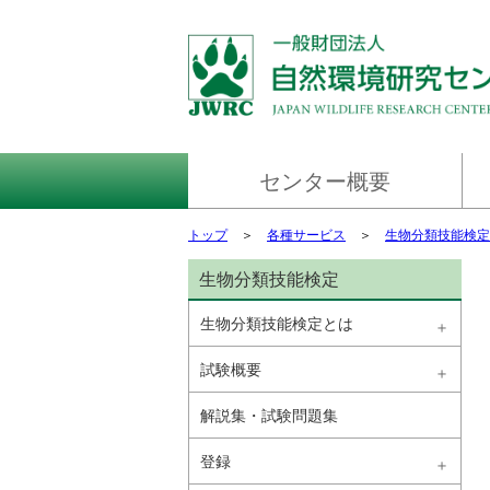
センター概要
ごあいさつ
センター情報
ミッション
財務資料
環境マネジメントシステム
次世代育成支援対策
女性活躍推進の取組
プライバシーポリシー
情報セキュリティ方針および情報
アクセスマップ
リンク
トップ
＞
各種サービス
＞
生物分類技能検定
セキュリティマネジメントシステ
ム
生物分類技能検定
生物分類技能検定とは
試験概要
解説集・試験問題集
登録