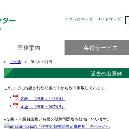
アクセスマップ
サイトマップ
業務案内
各種サービス
鳥獣の保護管理
希少種保全
外来種対策
自然環境に係るモニタリング
制度や政策の策定支援
危機管理のための迅速な対応
技術開発・普及啓発
実績・取組
国際希少種登録
生物分類技能検定
野鳥識別士試験
外来生物法第25条第1項に基づく
公益信託基金の公募
人材派遣
特別国際種事業者登録
生物写真ライブラリー
＞
その他
＞ 過去の出題例
明書の発行について
過去の出題例
これまでに出題された問題の中から数問掲載しています。
３級 （PDF：117KB）
４級 （PDF：207KB）
※３級・４級解説集と各級の試験問題集を販売しています。