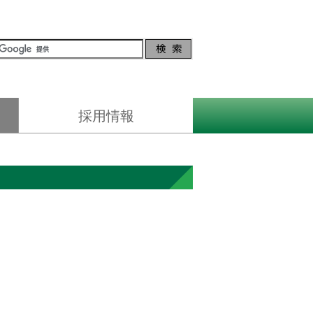
採用情報
証
募集案内
センターの紹介
先輩の声
インターンシップ等